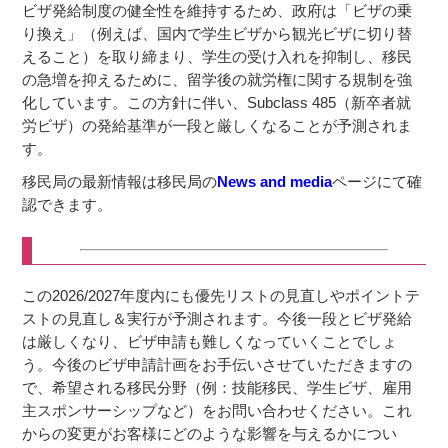
ビザ発給制度の健全性を維持するため、政府は「ビザの乗
り換え」（例えば、国内で学生ビザから観光ビザに切り替
えること）を取り締まり、学生の受け入れを抑制し、移民
の急増を抑えるために、留学後の就労権に関する規制を強
化しています。この方針に伴い、Subclass 485（新卒者就
労ビザ）の発給基準が一段と厳しくなることが予測されま
す。
移民局の最新情報は移民局の
News and media
ページにて確
認できます。
この2026/2027年度内にも優先リストの見直しやポイントテ
ストの見直し＆実行が予測されます。今後一段とビザ発給
は厳しくなり、ビザ申請も難しくなっていくことでしょ
う。今後のビザ申請計画をお手伝いさせていただきますの
で、希望される移民分野（例：技能移民、学生ビザ、雇用
主スポンサーシップなど）をお問い合わせください。これ
からの変更がお客様にどのような影響を与えるかについ