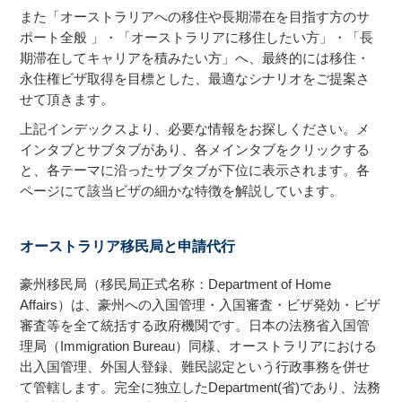
また「オーストラリアへの移住や長期滞在を目指す方のサ
ポート全般 」・「オーストラリアに移住したい方」・「長
期滞在してキャリアを積みたい方」へ、最終的には移住・
永住権ビザ取得を目標とした、最適なシナリオをご提案さ
せて頂きます。
上記インデックスより、必要な情報をお探しください。メ
インタブとサブタブがあり、各メインタブをクリックする
と、各テーマに沿ったサブタブが下位に表示されます。各
ページにて該当ビザの細かな特徴を解説しています。
オーストラリア移民局と申請代行
豪州移民局（移民局正式名称：Department of Home
Affairs）は、豪州への入国管理・入国審査・ビザ発効・ビザ
審査等を全て統括する政府機関です。日本の法務省入国管
理局（Immigration Bureau）同様、オーストラリアにおける
出入国管理、外国人登録、難民認定という行政事務を併せ
て管轄します。完全に独立したDepartment(省)であり、法務