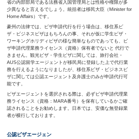
省の内部部局である法務省入国管理局とは性格や権限が多
少異なると言えるでしょう。統括者は移民大臣（Minister for
Home Affairs）です。
豪州の法律では、ビザ申請代行を行う場合は、移住系ビ
ザ・ビジネスビザはもちろんの事、それが仮に学生ビザ・
ワーキングホリディビザの様な簡単なものであっても、ビ
ザ申請代理業務ライセンス（資格）保有者でないと 代行で
きません。観光ビザ・学生ビザに関しては、旅行会社・
AUS公認留学エージェントが移民局に登録した上で代行業
務を行えるようになりましたが、移住系ビザ・ビジネスビ
ザに関しては公認エージェント及弁護士のみが申請代行可
能です。
ビザエージェントを選択される際は、必ずビザ申請代理業
務ライセンス（資格：MARA番号）を保有しているかご確
認されることをお勧めします。日本では、安価な無登録業
者が横行しております。
公認ビザエージェン